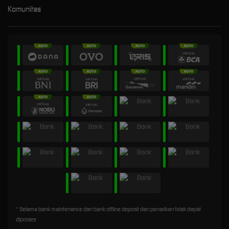
Komunitas
* Selama bank maintenance dan bank offline deposit dan penarikan tidak dapat
diproses