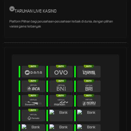
TARUHAN LIVE KASINO
Platform Pilihan bagi perusahaan-perusahaan terbaik di dunia, dengan pilihan
variasi game terbanyak