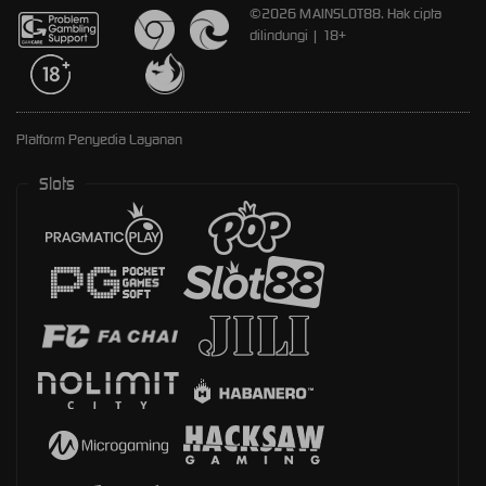
©2026 MAINSLOT88. Hak cipta
dilindungi | 18+
Platform Penyedia Layanan
Slots