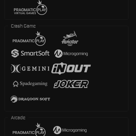
Crash Game
Arcade