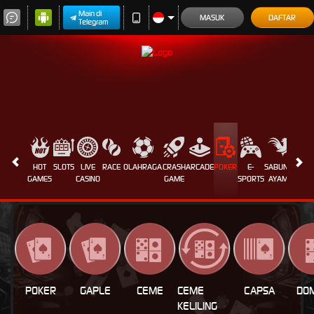
Main di
MASUK
DAFTAR
Telegram
HOT
SLOTS
LIVE
RACE
OLAHRAGA
CRASH
ARCADE
POKER
E-
SABUNG
PROM
GAMES
CASINO
GAME
SPORTS
AYAM
POKER
GAPLE
CEME
CEME
CAPSA
DOM
KELILING