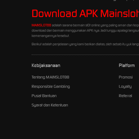
Download APK Mainslot
MAINSLOT88
adalah sarana bermain sl0t online yang paling aman dan te
download dan bermain menggunakan APK nya. Jadi tunggu apalagi langsung
kemenangannya tersebut.
Berikut adalah penjelasan yang kami berikan diatas, oleh sebab itu yuk lan
Kebijaksanaan
Platform
Tentang MAINSLOT88
Promosi
Responsible Gambling
Loyalty
Pusat Bantuan
Referral
Syarat dan Ketentuan