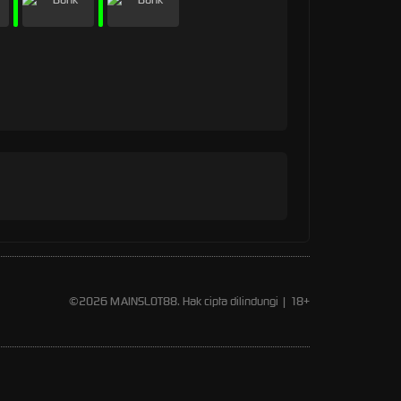
©2026 MAINSLOT88. Hak cipta dilindungi | 18+