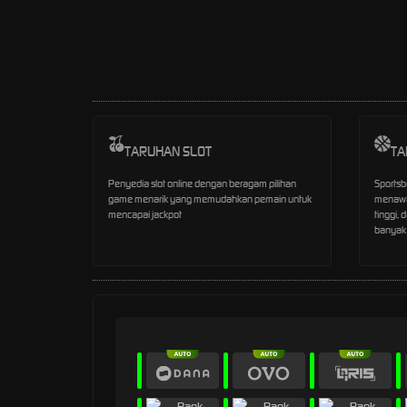
TARUHAN SLOT
TA
Penyedia slot online dengan beragam pilihan
Sportsb
game menarik yang memudahkan pemain untuk
menawar
mencapai jackpot
tinggi,
banyak 