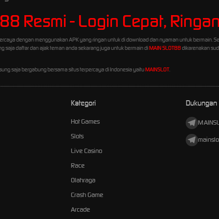
88 Resmi - Login Cepat, Ringa
rpercaya dengan menggunakan APK yang ringan untuk di download dan nyaman untuk bermain. Sel
 saja daftar dan ajak teman anda sekarang juga untuk bermain di
MAIN SLOT88
dikarenakan sud
gsung saja bergabung bersama situs terpercaya di Indonesia yaitu
MAINSLOT
.
Kategori
Dukungan
Hot Games
MAINS
Slots
mainslo
Live Casino
Race
Olahraga
Crash Game
Arcade