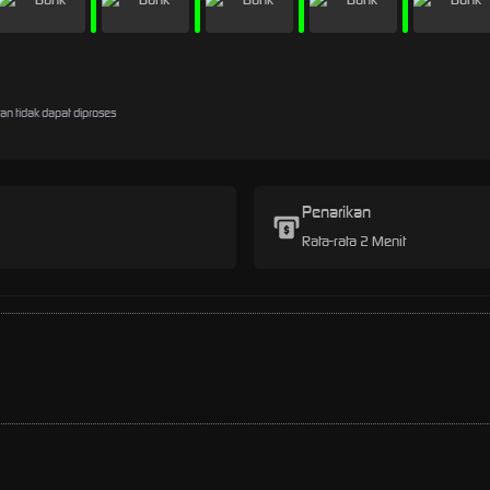
an tidak dapat diproses
Penarikan
Rata-rata 2 Menit