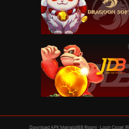
Download APK Mainslot88 Resmi - Login Cepat, 