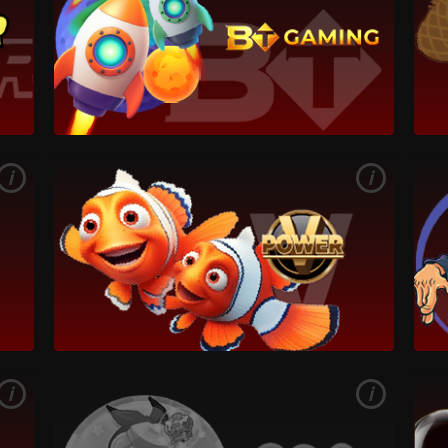
i
i
i
i