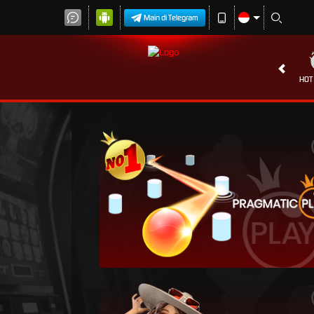
Main di Telegram
HOT