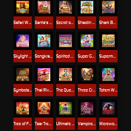
Safari Wilds
Santa's Gift Rush
Secret of Cleopatra
Shaolin Soccer
Shark Bounty
Skylight Wonders
Songkran Splash
Spirited Wonders
Super Golf Drive
Supermarket Spree
Symbols of Egypt
Thai River Wonders
The Queen's Banquet
Three Crazy Piggies
Totem Wonders
Tree of Fortune
Tsar Treasures
Ultimate Striker
Vampire's Charm
Werewolf's Hunt