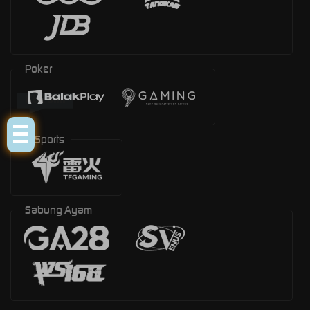
Poker
Klik Sini
E-Sports
Sabung Ayam