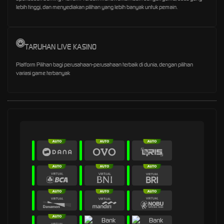
lebih tinggi, dan menyediakan pilihan yang lebih banyak untuk pemain.
TARUHAN LIVE KASINO
Platform Pilihan bagi perusahaan-perusahaan terbaik di dunia, dengan pilihan
variasi game terbanyak