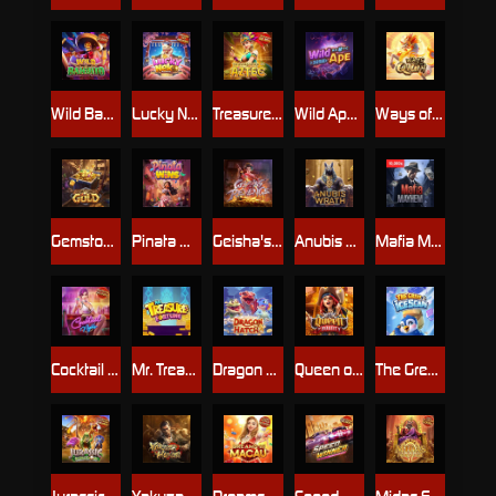
Wild Bandito
Lucky Neko
Treasures of Aztec
Wild Ape #3258
Ways of the Qilin
Gemstones Gold
Pinata Wins
Geisha's Revenge
Anubis Wrath
Mafia Mayhem
Cocktail Nights
Mr. Treasure’s Fortune
Dragon Hatch 2
Queen of Bounty
The Great Icescape