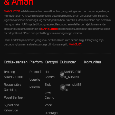
& Aman
MAINSLOT88
adalah sarana bermain sl0t online yang paling aman dan terpercaya dengan
menggunakan APK yang ringan untuk di download dan nyaman untuk bermain. Selain itu
juga bosku semua bisa langsung mendapatkan bonus ketika sudah download dan bermain
menggunakan APK nya. Jadi tunggu apalagi langsung saja daftar dan ajak teman anda
sekarang juga untuk bermain di
MAIN SLOT88
dikarenakan sudah pasti bosku semua akan
mendapatkan JP Paus dan pasti dibayar kemenangannya tersebut.
Berikut adalah penjelasan yang kami berikan diatas, oleh sebab itu yuk langsung saja
bergabung bersama situs terpercaya di Indonesia yaitu
MAINSLOT
.
Kebijaksanaan
Platform
Kategori
Dukungan
Komunitas
Tentang
Promosi
Hot
MAINSLOT8
MAINSLOT88
Games
8_ADMINT
Loyalty
Responsible
Slots
mainslot88
Referral
Gambling
id
Live
Pusat Bantuan
Casino
Syarat dan
Race
Ketentuan
Olahraga