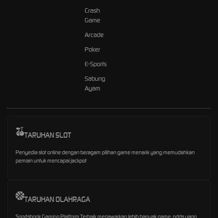
Crash
Game
Arcade
Poker
E-Sports
Sabung
Ayam
TARUHAN SLOT
Penyedia slot online dengan beragam pilihan game menarik yang memudahkan
pemain untuk mencapai jackpot
TARUHAN OLAHRAGA
Sportsbook Gaming Platform Terbaik menawarkan lebih banyak game, odds yang