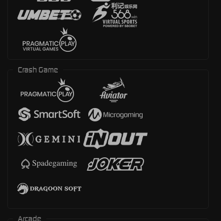
Crash Game
Arcade