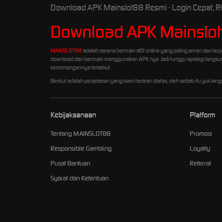
Download APK Mainslot88 Resmi - Login Cepat, 
Download APK Mainslot
MAINSLOT88
adalah sarana bermain sl0t online yang paling aman dan te
download dan bermain menggunakan APK nya. Jadi tunggu apalagi langsung
kemenangannya tersebut.
Berikut adalah penjelasan yang kami berikan diatas, oleh sebab itu yuk lan
Kebijaksanaan
Platform
Tentang MAINSLOT88
Promosi
Responsible Gambling
Loyalty
Pusat Bantuan
Referral
Syarat dan Ketentuan