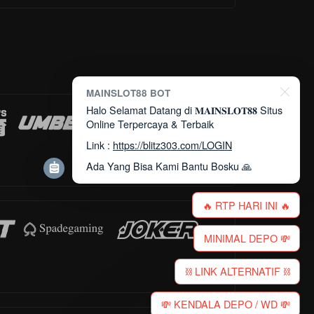
MAINSLOT88 BOT
Halo Selamat Datang di 𝐌𝐀𝐈𝐍𝐒𝐋𝐎𝐓𝟖𝟖 Situs
Online Terpercaya & Terbaik
Link :
https://blitz303.com/LOGIN
Ada Yang Bisa Kami Bantu Bosku 🙏
🔥 RTP HARI INI 🔥
MINIMAL DEPO 💸
⛓️ LINK ALTERNATIF ⛓️
💸 KENDALA DEPO / WD 💸