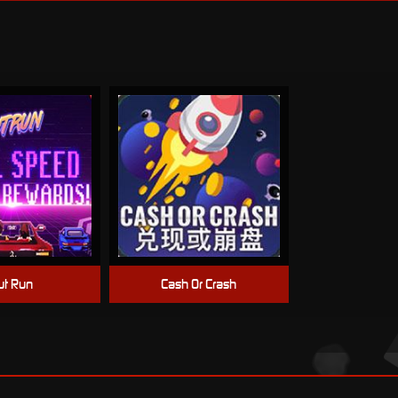
ut Run
Cash Or Crash