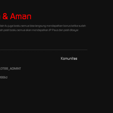
n & Aman
ain itu juga bosku semua bisa langsung mendapatkan bonus ketika sudah
ah pasti bosku semua akan mendapatkan JP Paus dan pasti dibayar
Komunitas
LOT88_ADMINT
t88id