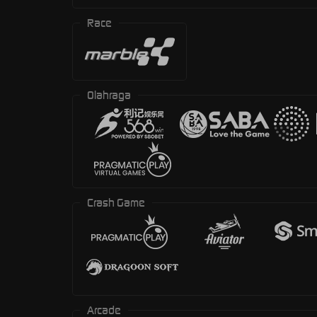
Race
Olahraga
Crash Game
Arcade