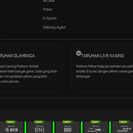
Arcade
Poker
E-Sports
Sabung Ayam
RUHAN OLAHRAGA
TARUHAN LIVE KASINO
ook Gaming Platform Terbaik
Platform Pilihan bagi perusahaan-perusa
kan lebih banyak game, odds yang lebih
terbaik di dunia, dengan pilihan variasi g
 dan menyediakan pilihan yang lebih
terbanyak
untuk pemain.