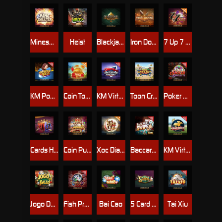
Minesweeper
Heist
Blackjack
Iron Dome
7 Up 7 Down
KM Power Ball
Coin Toss
KM Virtual Greyhound Racing
Toon Crash
Poker Roulette
Cards Hi Lo
Coin Pusher
Xoc Dia Lightning
Baccarat: Swipe
KM Virtual Horse Racing
Jogo De Bozo
Fish Prawn Crab 2
Bai Cao
5 Card Poker
Tai Xiu