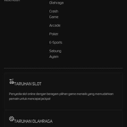
Olahraga
Crash
Game
Arcade
Poker
E-Sports
Sabung
Ayam
TARUHAN SLOT
Penyedia slot online dengan beragam pilihan game menarik yang memudahkan
pemain untuk mencapai jackpot
TARUHAN OLAHRAGA