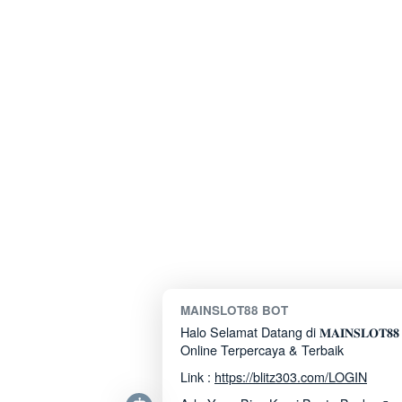
MAINSLOT88 BOT
Halo Selamat Datang di 𝐌𝐀𝐈𝐍𝐒𝐋𝐎𝐓𝟖𝟖
Online Terpercaya & Terbaik
Link :
https://blitz303.com/LOGIN