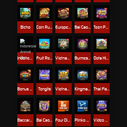
Bicho
Coin Rush Deluxe
European Roulette
Bai Cao Black & Red
Teen Patti Versus
Indonesian Animal Dice
Fruit Roulette
Vietnam Fish Prawn Crab
Burmese 6 Animals
Dota Hi-Lo
Bonus Dice
Tongits
Vietnam Rock Paper Scissors
Kingmaker Pok Deng
Thai Fish Prawn Crab GO!
Baccarat: Multi
Bai Cao Mystic Four
Four Dice
Plinko Rush
Video Poker