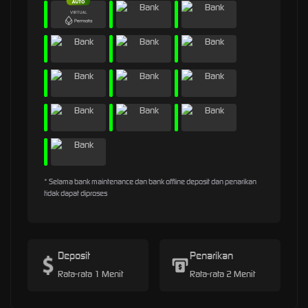
* Selama bank maintenance dan bank offline deposit dan penarikan
tidak dapat diproses
Deposit
Penarikan
Rata-rata 1 Menit
Rata-rata 2 Menit