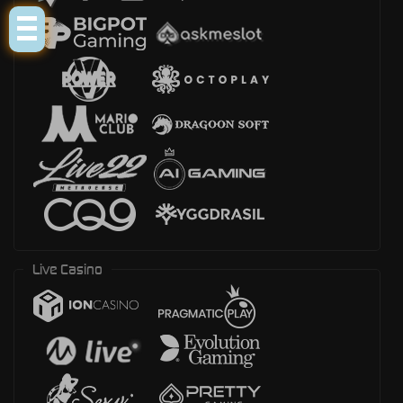
Live Casino