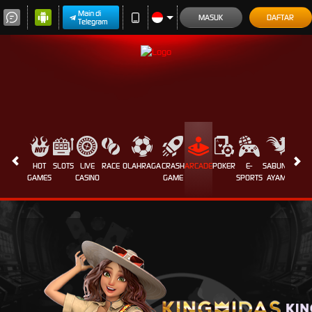
Main di
MASUK
DAFTAR
Telegram
HOT
SLOTS
LIVE
RACE
OLAHRAGA
CRASH
ARCADE
POKER
E-
SABUNG
PROM
GAMES
CASINO
GAME
SPORTS
AYAM