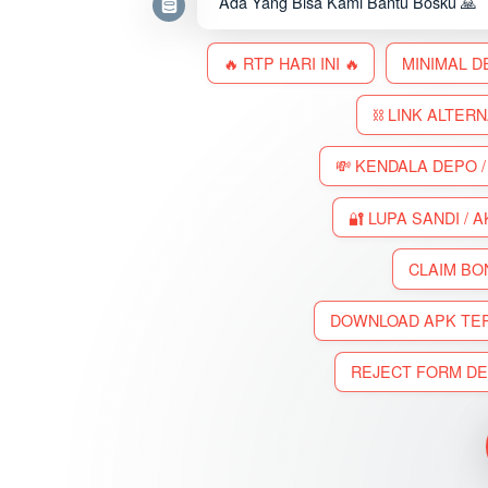
Ada Yang Bisa Kami Bantu Bosku 🙏
🔥 RTP HARI INI 🔥
MINIMAL D
⛓️ LINK ALTERN
💸 KENDALA DEPO /
🔐 LUPA SANDI / A
CLAIM BO
DOWNLOAD APK TE
REJECT FORM DE