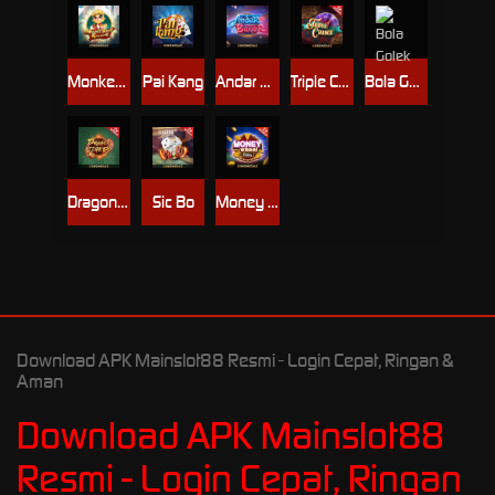
Monkey King Roulette
Pai Kang
Andar Bahar
Triple Chance
Bola Golek
Dragon Tiger 2
Sic Bo
Money Wheel Deluxe
Download APK Mainslot88 Resmi - Login Cepat, Ringan &
Aman
Download APK Mainslot88
Resmi - Login Cepat, Ringan