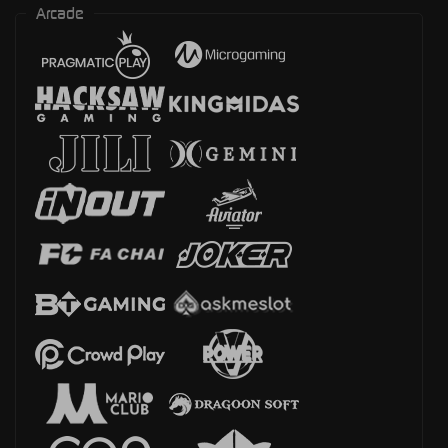
Arcade