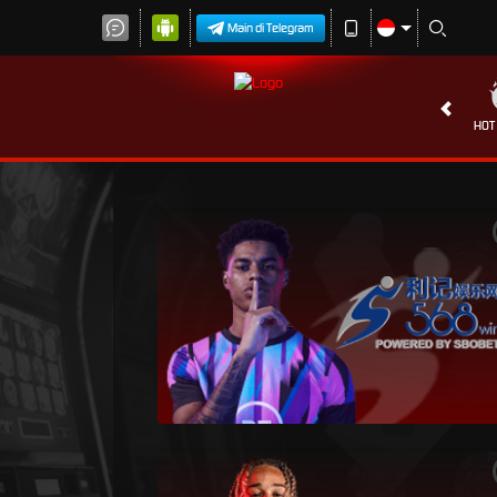
Main di Telegram
HOT