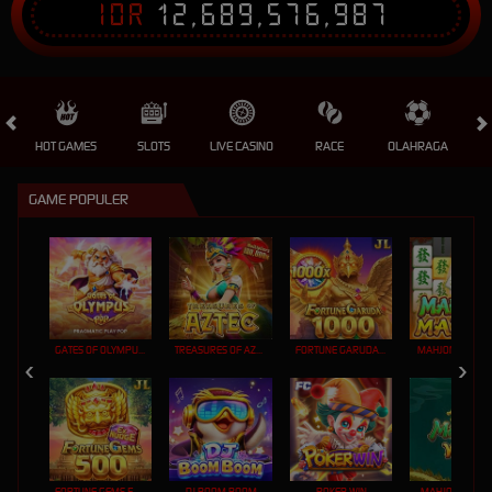
IDR
12,689,576,987
HOT GAMES
SLOTS
LIVE CASINO
RACE
OLAHRAGA
CRA
GAME POPULER
GATES OF OLYMPUS POP
TREASURES OF AZTEC
FORTUNE GARUDA 1000
MAHJONG MAX
FORTUNE GEMS 500
DJ BOOM BOOM
POKER WIN
MAHJONG WAYS