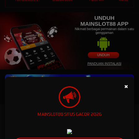
UNDUH
MAINSLOT88 APP
Nikmati berbagai permainan dalam satu
genggaman
UNDUH
PANDUAN INSTALASI
×
MAINSLOT88 SITUS GACOR 2026
Download APK Mainslot88 Resmi - Login Cepat, Ringan &
Aman