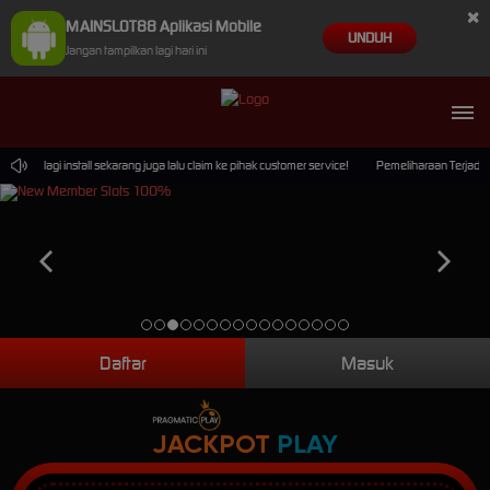
×
MAINSLOT88 Aplikasi Mobile
UNDUH
Jangan tampilkan lagi hari ini
a lagi install sekarang juga lalu claim ke pihak customer service!
Pemeliharaan Terjadwal
Daftar
Masuk
JACKPOT
PLAY